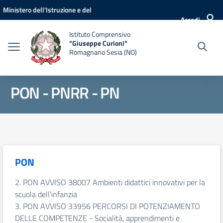
Vai ai contenuti
Vai al menu di navigazione
Vai al footer
Ministero dell'Istruzione e del
Accedi
Merito
Istituto Comprensivo
"Giuseppe Curioni"
Romagnano Sesia (NO)
PON - PNRR - PN
PON
2. PON AVVISO 38007 Ambienti didattici innovativi per la
scuola dell'infanzia
3. PON AVVISO 33956 PERCORSI DI POTENZIAMENTO
DELLE COMPETENZE - Socialità, apprendimenti e