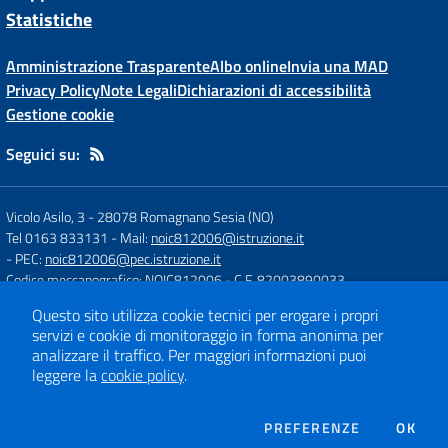
Statistiche
Amministrazione Trasparente
Albo online
Invia una MAD
Privacy Policy
Note Legali
Dichiarazioni di accessibilità
Gestione cookie
Seguici su:
Vicolo Asilo, 3
-
28078 Romagnano Sesia (NO)
Tel 0163 833131
- Mail:
noic812006@istruzione.it
- PEC:
noic812006@pec.istruzione.it
Codice meccanografico: NOIC812006
- C.F. 82003890033
Codice Univoco Fatturazione: UFH84J
Questo sito utilizza cookie tecnici per erogare i propri
servizi e cookie di monitoraggio in forma anonima per
analizzare il traffico.
Per maggiori informazioni puoi
Concept & Design by
Designers Italia
leggere la
cookie policy
.
Sito web realizzato con CMS
SCUOLASTICO
DEI COOKIE
PREFERENZE
OK