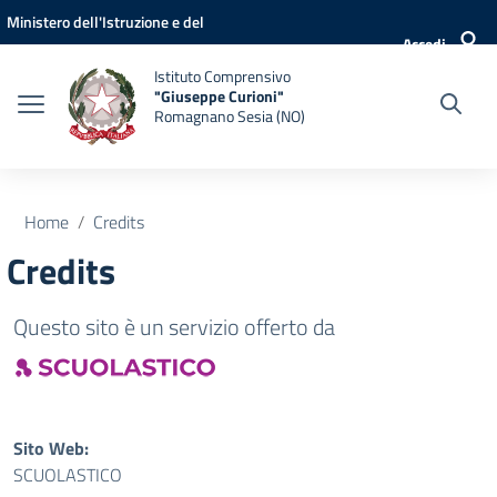
Vai ai contenuti
Vai al menu di navigazione
Vai al footer
Ministero dell'Istruzione e del
Accedi
Merito
Istituto Comprensivo
"Giuseppe Curioni"
Romagnano Sesia (NO)
Home
Credits
Credits
Questo sito è un servizio offerto da
Sito Web:
SCUOLASTICO