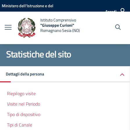
Vai ai contenuti
Vai al menu di navigazione
Vai al footer
Ministero dell'Istruzione e del
Accedi
Merito
Istituto Comprensivo
"Giuseppe Curioni"
Romagnano Sesia (NO)
Statistiche del sito
Dettagli della persona
Riepilogo visite
Visite nel Periodo
Tipo di dispositivo
Tipi di Canale