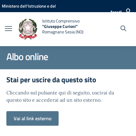
Vai ai contenuti
Vai al menu di navigazione
Vai al footer
Ministero dell'Istruzione e del
Accedi
Merito
Istituto Comprensivo
"Giuseppe Curioni"
Romagnano Sesia (NO)
Albo online
Stai per uscire da questo sito
Cliccando sul pulsante qui di seguito, uscirai da
questo sito e accederai ad un sito esterno.
Vai al link esterno