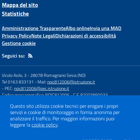
Mappa del sito
Statistiche
Amministrazione Trasparente
Albo online
Invia una MAD
Privacy Policy
Note Legali
Dichiarazioni di accessibilità
Gestione cookie
Seguici su:
Vicolo Asilo, 3
-
28078 Romagnano Sesia (NO)
Tel 0163 833131
- Mail:
noic812006@istruzione.it
- PEC:
noic812006@pec.istruzione.it
Codice meccanografico: NOIC812006
- C.F. 82003890033
Codice Univoco Fatturazione: UFH84J
Questo sito utilizza cookie tecnici per erogare i propri
servizi e cookie di monitoraggio in forma anonima per
analizzare il traffico.
Per maggiori informazioni puoi
Concept & Design by
Designers Italia
leggere la
cookie policy
.
Sito web realizzato con CMS
SCUOLASTICO