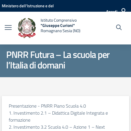
Vai ai contenuti
Vai al menu di navigazione
Vai al footer
Ministero dell'Istruzione e del
Accedi
Merito
Istituto Comprensivo
"Giuseppe Curioni"
Romagnano Sesia (NO)
PNRR Futura – La scuola per
l’Italia di domani
Presentazione - PNRR Piano Scuola 4.0
1. Investimento 2.1 – Didattica Digitale Integrata e
formazione
2. Investimento 3.2 Scuola 4.0 – Azione 1 – Next