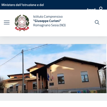
Vai ai contenuti
Vai al menu di navigazione
Vai al footer
Ministero dell'Istruzione e del
Accedi
Merito
Istituto Comprensivo
"Giuseppe Curioni"
Romagnano Sesia (NO)