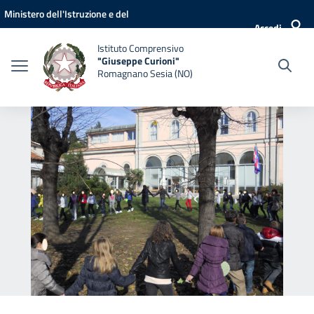
Vai ai contenuti
Vai al menu di navigazione
Vai al footer
Ministero dell'Istruzione e del
Accedi
Merito
Istituto Comprensivo
"Giuseppe Curioni"
Romagnano Sesia (NO)