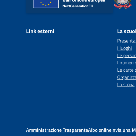
Link esterni
La scuo
Presenta
I luoghi
Le perso
I numeri 
Le carte 
Organizz
La storia
Amministrazione Trasparente
Albo online
Invia una 