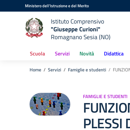
Vai ai contenuti
Vai al menu di navigazione
Vai al footer
Ministero dell'Istruzione e del Merito
Istituto Comprensivo
"Giuseppe Curioni"
Romagnano Sesia (NO)
Scuola
Servizi
Novità
Didattica
Home
Servizi
Famiglie e studenti
FUNZION
FAMIGLIE E STUDENTI
FUNZI
PLESSI 