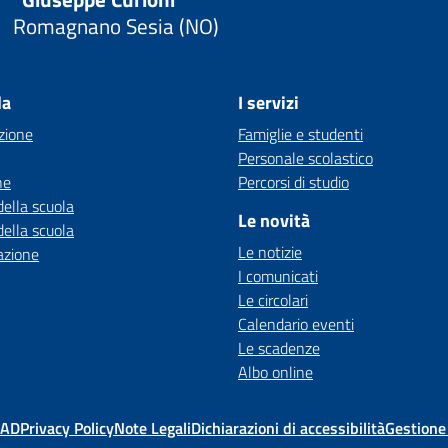
Romagnano Sesia (NO)
la
I servizi
zione
Famiglie e studenti
Personale scolastico
ne
Percorsi di studio
della scuola
Le novità
della scuola
Le notizie
azione
I comunicati
Le circolari
Calendario eventi
Le scadenze
Albo online
MAD
Privacy Policy
Note Legali
Dichiarazioni di accessibilità
Gestione