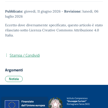
Pubblicato:
giovedì, 11 giugno 2026
-
Revisione:
lunedì, 06
luglio 2026
Eccetto dove diversamente specificato, questo articolo è stato
rilasciato sotto
Licenza Creative Commons Attribuzione 4.0
Italia.
Stampa / Condividi
Argomenti
Notizia
Istituto Comprensivo
"Giuseppe Curioni"
Romagnano Sesia (NO)