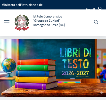
Vai ai contenuti
Vai al menu di navigazione
Vai al footer
Ministero dell'Istruzione e del
Accedi
Merito
Istituto Comprensivo
"Giuseppe Curioni"
Romagnano Sesia (NO)