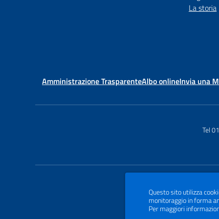
La storia
Amministrazione Trasparente
Albo online
Invia una 
Tel 0
Questo sito utilizza cooki
monitoraggio in forma ano
Per maggiori informazion