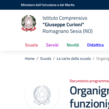
Vai ai contenuti
Vai al menu di navigazione
Vai al footer
Ministero dell'Istruzione e del Merito
Istituto Comprensivo
"Giuseppe Curioni"
Romagnano Sesia (NO)
Scuola
Servizi
Novità
Didattica
Home
Scuola
Le carte della scuola
Organi
Documento programmat
Organig
funzion