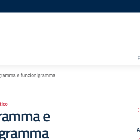
P
gramma e funzionigramma
ico
ramma e
igramma
A