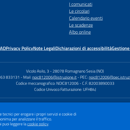
I comunicati
Le circolari
Calendario eventi
Le scadenze
Albo online
MAD
Privacy Policy
Note Legali
Dichiarazioni di accessibilità
Gestione
Vicolo Asilo, 3
-
28078 Romagnano Sesia (NO)
163 833131
- Mail:
noic812006@istruzione.it
- PEC:
noic812006@pec.istruzi
Codice meccanografico: NOIC812006
- C.F. 82003890033
Codice Univoco Fatturazione: UFH84J
Sito w
e tecnici per erogare i propri servizi e cookie di
nima per analizzare il traffico.
i puoi leggere la
cookie policy
.