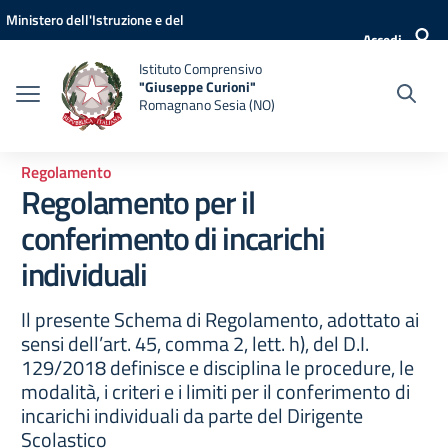
Vai ai contenuti
Vai al menu di navigazione
Vai al footer
Ministero dell'Istruzione e del
Accedi
Merito
Istituto Comprensivo
"Giuseppe Curioni"
Romagnano Sesia (NO)
Regolamento
Regolamento per il
conferimento di incarichi
individuali
Il presente Schema di Regolamento, adottato ai
sensi dell’art. 45, comma 2, lett. h), del D.I.
129/2018 definisce e disciplina le procedure, le
modalità, i criteri e i limiti per il conferimento di
incarichi individuali da parte del Dirigente
Scolastico