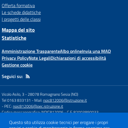
Offerta formativa
Le schede didattiche
I progetti delle classi
Mappa del sito
Statistiche
Amministrazione Trasparente
Albo online
Invia una MAD
Privacy Policy
Note Legali
Dichiarazioni di accessibilità
Gestione cookie
Seguici su:
Vicolo Asilo, 3
-
28078 Romagnano Sesia (NO)
Tel 0163 833131
- Mail:
noic812006@istruzione.it
- PEC:
noic812006@pec.istruzione.it
Codice meccanografico: NOIC812006
- C.F. 82003890033
Codice Univoco Fatturazione: UFH84J
Questo sito utilizza cookie tecnici per erogare i propri