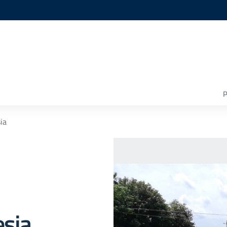
P
ia
esia