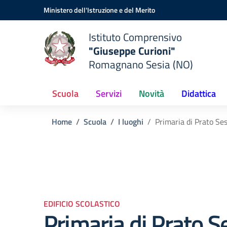
Vai ai contenuti
Vai al menu di navigazione
Vai al footer
Ministero dell'Istruzione e del Merito
Istituto Comprensivo
"Giuseppe Curioni"
Romagnano Sesia (NO)
Scuola
Servizi
Novità
Didattica
Home
Scuola
I luoghi
Primaria di Prato Ses
EDIFICIO SCOLASTICO
Primaria di Prato S