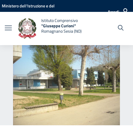
Vai ai contenuti
Vai al menu di navigazione
Vai al footer
Ministero dell'Istruzione e del
Accedi
Merito
Istituto Comprensivo
"Giuseppe Curioni"
Romagnano Sesia (NO)