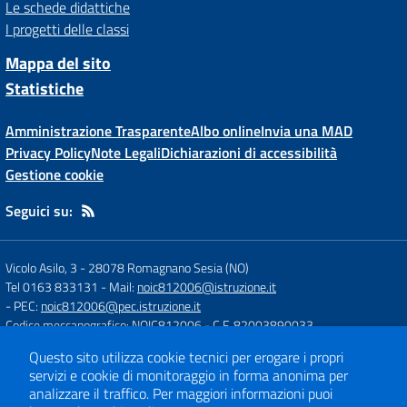
Le schede didattiche
I progetti delle classi
Mappa del sito
Statistiche
Amministrazione Trasparente
Albo online
Invia una MAD
Privacy Policy
Note Legali
Dichiarazioni di accessibilità
Gestione cookie
Seguici su:
Vicolo Asilo, 3
-
28078 Romagnano Sesia (NO)
Tel 0163 833131
- Mail:
noic812006@istruzione.it
- PEC:
noic812006@pec.istruzione.it
Codice meccanografico: NOIC812006
- C.F. 82003890033
Codice Univoco Fatturazione: UFH84J
Questo sito utilizza cookie tecnici per erogare i propri
servizi e cookie di monitoraggio in forma anonima per
analizzare il traffico.
Per maggiori informazioni puoi
Concept & Design by
Designers Italia