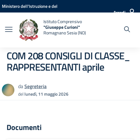
Vai ai contenuti
Vai al menu di navigazione
Vai al footer
Ministero dell'Istruzione e del
Accedi
Merito
Istituto Comprensivo
"Giuseppe Curioni"
Romagnano Sesia (NO)
COM 208 CONSIGLI DI CLASSE_
RAPPRESENTANTI aprile
da
Segreteria
del
lunedì, 11 maggio 2026
Documenti