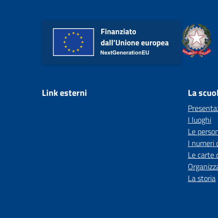
Link esterni
La scuo
Presenta
I luoghi
Le perso
I numeri 
Le carte 
Organizz
La storia