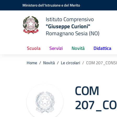
Vai ai contenuti
Vai al menu di navigazione
Vai al footer
Ministero dell'Istruzione e del Merito
Istituto Comprensivo
"Giuseppe Curioni"
Romagnano Sesia (NO)
Scuola
Servizi
Novità
Didattica
Home
Novità
Le circolari
COM 207_CONSIG
COM
207_CON