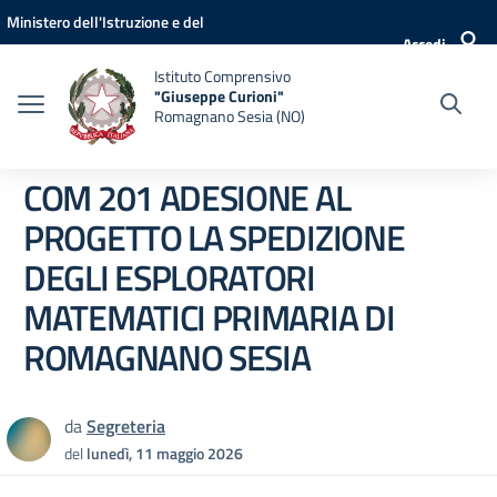
Vai ai contenuti
Vai al menu di navigazione
Vai al footer
Ministero dell'Istruzione e del
Accedi
Merito
Istituto Comprensivo
"Giuseppe Curioni"
Romagnano Sesia (NO)
COM 201 ADESIONE AL
PROGETTO LA SPEDIZIONE
DEGLI ESPLORATORI
MATEMATICI PRIMARIA DI
ROMAGNANO SESIA
da
Segreteria
del
lunedì, 11 maggio 2026