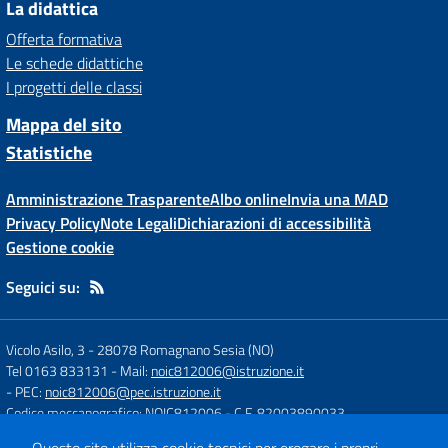
La didattica
Offerta formativa
Le schede didattiche
I progetti delle classi
Mappa del sito
Statistiche
Amministrazione Trasparente
Albo online
Invia una MAD
Privacy Policy
Note Legali
Dichiarazioni di accessibilità
Gestione cookie
Seguici su:
Vicolo Asilo, 3
-
28078 Romagnano Sesia (NO)
Tel 0163 833131
- Mail:
noic812006@istruzione.it
- PEC:
noic812006@pec.istruzione.it
Codice meccanografico: NOIC812006
- C.F. 82003890033
Codice Univoco Fatturazione: UFH84J