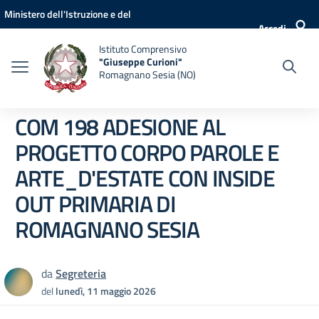
Vai ai contenuti
Vai al menu di navigazione
Vai al footer
Ministero dell'Istruzione e del
Accedi
Merito
Istituto Comprensivo
"Giuseppe Curioni"
Romagnano Sesia (NO)
COM 198 ADESIONE AL
PROGETTO CORPO PAROLE E
ARTE_D'ESTATE CON INSIDE
OUT PRIMARIA DI
ROMAGNANO SESIA
da
Segreteria
del
lunedì, 11 maggio 2026