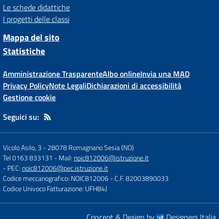
Le schede didattiche
I progetti delle classi
Mappa del sito
Statistiche
Amministrazione Trasparente
Albo online
Invia una MAD
Privacy Policy
Note Legali
Dichiarazioni di accessibilità
Gestione cookie
Seguici su:
Vicolo Asilo, 3
-
28078 Romagnano Sesia (NO)
Tel 0163 833131
- Mail:
noic812006@istruzione.it
- PEC:
noic812006@pec.istruzione.it
Codice meccanografico: NOIC812006
- C.F. 82003890033
Codice Univoco Fatturazione: UFH84J
Concept & Design by
Designers Italia