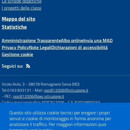
Le schede didattiche
I progetti delle classi
Mappa del sito
Statistiche
Amministrazione Trasparente
Albo online
Invia una MAD
Privacy Policy
Note Legali
Dichiarazioni di accessibilità
Gestione cookie
Seguici su:
Vicolo Asilo, 3
-
28078 Romagnano Sesia (NO)
Tel 0163 833131
- Mail:
noic812006@istruzione.it
- PEC:
noic812006@pec.istruzione.it
Codice meccanografico: NOIC812006
- C.F. 82003890033
Codice Univoco Fatturazione: UFH84J
Questo sito utilizza cookie tecnici per erogare i propri
servizi e cookie di monitoraggio in forma anonima per
analizzare il traffico.
Per maggiori informazioni puoi
Concept & Design by
Designers Italia