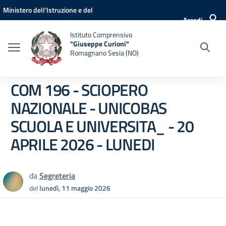
Vai ai contenuti
Vai al menu di navigazione
Vai al footer
Ministero dell'Istruzione e del
Accedi
Merito
Istituto Comprensivo
"Giuseppe Curioni"
Romagnano Sesia (NO)
COM 196 - SCIOPERO
NAZIONALE - UNICOBAS
SCUOLA E UNIVERSITA_ - 20
APRILE 2026 - LUNEDI
da
Segreteria
del
lunedì, 11 maggio 2026