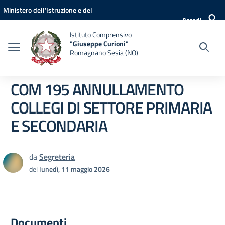
Vai ai contenuti
Vai al menu di navigazione
Vai al footer
Ministero dell'Istruzione e del
Accedi
Merito
Istituto Comprensivo
"Giuseppe Curioni"
Romagnano Sesia (NO)
COM 195 ANNULLAMENTO
COLLEGI DI SETTORE PRIMARIA
E SECONDARIA
da
Segreteria
del
lunedì, 11 maggio 2026
Documenti