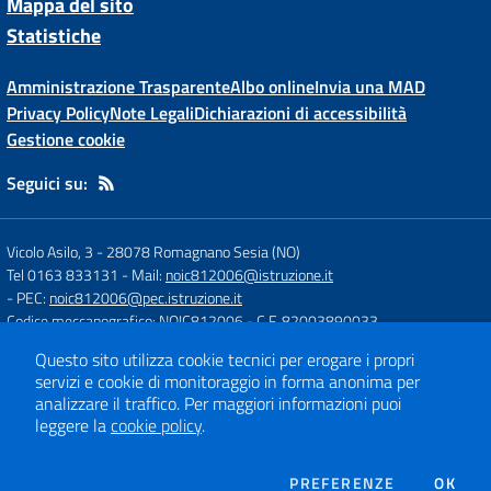
Mappa del sito
Statistiche
Amministrazione Trasparente
Albo online
Invia una MAD
Privacy Policy
Note Legali
Dichiarazioni di accessibilità
Gestione cookie
Seguici su:
Vicolo Asilo, 3
-
28078 Romagnano Sesia (NO)
Tel 0163 833131
- Mail:
noic812006@istruzione.it
- PEC:
noic812006@pec.istruzione.it
Codice meccanografico: NOIC812006
- C.F. 82003890033
Codice Univoco Fatturazione: UFH84J
Questo sito utilizza cookie tecnici per erogare i propri
servizi e cookie di monitoraggio in forma anonima per
analizzare il traffico.
Per maggiori informazioni puoi
Concept & Design by
Designers Italia
leggere la
cookie policy
.
Sito web realizzato con CMS
SCUOLASTICO
DEI COOKIE
PREFERENZE
OK