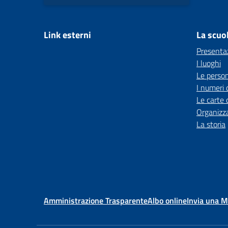
Link esterni
La scuo
Presenta
I luoghi
Le perso
I numeri 
Le carte 
Organizz
La storia
Amministrazione Trasparente
Albo online
Invia una 