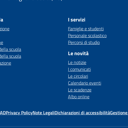
la
I servizi
zione
Famiglie e studenti
Personale scolastico
ne
Percorsi di studio
della scuola
Le novità
della scuola
Le notizie
azione
I comunicati
Le circolari
Calendario eventi
Le scadenze
Albo online
MAD
Privacy Policy
Note Legali
Dichiarazioni di accessibilità
Gestione