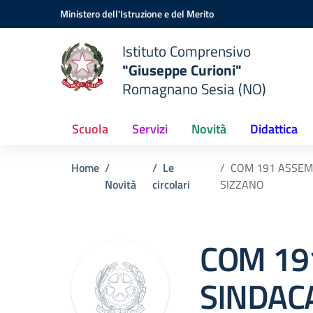
Vai ai contenuti
Vai al menu di navigazione
Vai al footer
Ministero dell'Istruzione e del Merito
Istituto Comprensivo
"Giuseppe Curioni"
Romagnano Sesia (NO)
Scuola
Servizi
Novità
Didattica
Home
Le
COM 191 ASSEMB
Novità
circolari
SIZZANO
COM 19
SINDAC