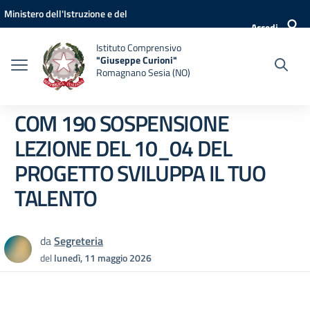
Vai ai contenuti
Vai al menu di navigazione
Vai al footer
Ministero dell'Istruzione e del
Accedi
Merito
Istituto Comprensivo
"Giuseppe Curioni"
Romagnano Sesia (NO)
COM 190 SOSPENSIONE
LEZIONE DEL 10_04 DEL
PROGETTO SVILUPPA IL TUO
TALENTO
da
Segreteria
del
lunedì, 11 maggio 2026