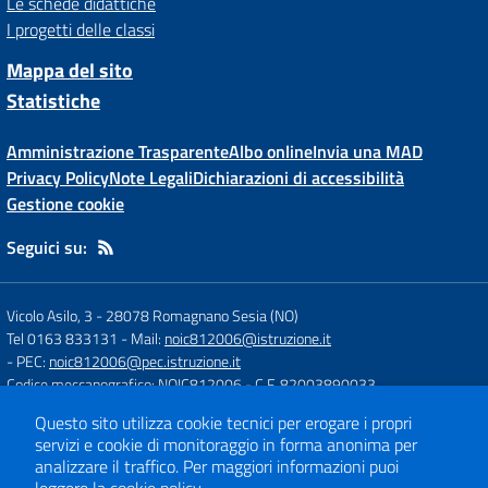
Le schede didattiche
I progetti delle classi
Mappa del sito
Statistiche
Amministrazione Trasparente
Albo online
Invia una MAD
Privacy Policy
Note Legali
Dichiarazioni di accessibilità
Gestione cookie
Seguici su:
Vicolo Asilo, 3
-
28078 Romagnano Sesia (NO)
Tel 0163 833131
- Mail:
noic812006@istruzione.it
- PEC:
noic812006@pec.istruzione.it
Codice meccanografico: NOIC812006
- C.F. 82003890033
Codice Univoco Fatturazione: UFH84J
Questo sito utilizza cookie tecnici per erogare i propri
servizi e cookie di monitoraggio in forma anonima per
analizzare il traffico.
Per maggiori informazioni puoi
Concept & Design by
Designers Italia