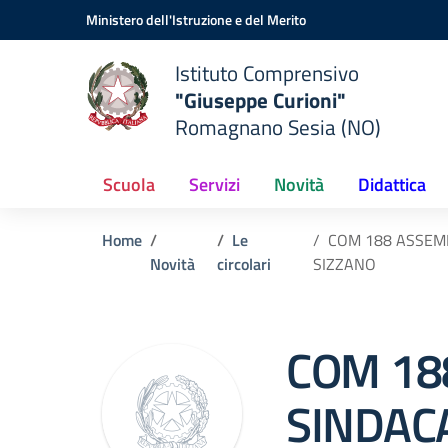
Vai ai contenuti
Vai al menu di navigazione
Vai al footer
Ministero dell'Istruzione e del Merito
Istituto Comprensivo
"Giuseppe Curioni"
Romagnano Sesia (NO)
Scuola
Servizi
Novità
Didattica
Home
Le
COM 188 ASSEMB
Novità
circolari
SIZZANO
COM 18
SINDAC