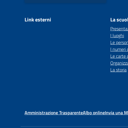
Link esterni
La scuo
Presenta
I luoghi
Le perso
I numeri 
Le carte 
Organizz
La storia
Amministrazione Trasparente
Albo online
Invia una 