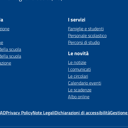
la
I servizi
zione
Famiglie e studenti
Personale scolastico
ne
Percorsi di studio
della scuola
Le novità
della scuola
Le notizie
azione
I comunicati
Le circolari
Calendario eventi
Le scadenze
Albo online
MAD
Privacy Policy
Note Legali
Dichiarazioni di accessibilità
Gestione