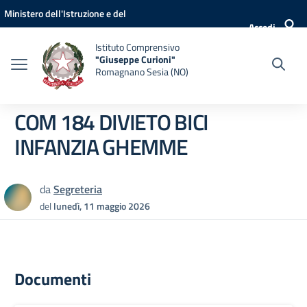
Vai ai contenuti
Vai al menu di navigazione
Vai al footer
Ministero dell'Istruzione e del
Accedi
Merito
Istituto Comprensivo
"Giuseppe Curioni"
Romagnano Sesia (NO)
COM 184 DIVIETO BICI
INFANZIA GHEMME
da
Segreteria
del
lunedì, 11 maggio 2026
Documenti