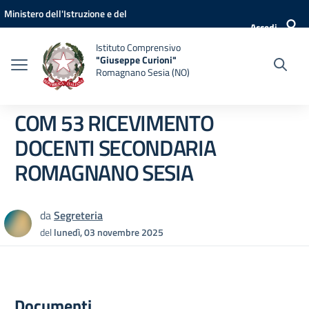
Vai ai contenuti
Vai al menu di navigazione
Vai al footer
Ministero dell'Istruzione e del
Accedi
Merito
Istituto Comprensivo
"Giuseppe Curioni"
Romagnano Sesia (NO)
COM 53 RICEVIMENTO
DOCENTI SECONDARIA
ROMAGNANO SESIA
da
Segreteria
del
lunedì, 03 novembre 2025
Documenti