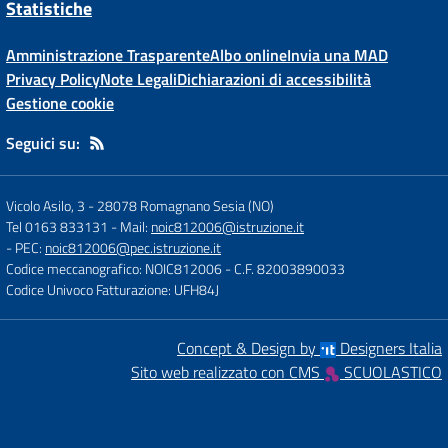
Statistiche
Amministrazione Trasparente
Albo online
Invia una MAD
Privacy Policy
Note Legali
Dichiarazioni di accessibilità
Gestione cookie
Seguici su:
Vicolo Asilo, 3
-
28078 Romagnano Sesia (NO)
Tel 0163 833131
- Mail:
noic812006@istruzione.it
- PEC:
noic812006@pec.istruzione.it
Codice meccanografico: NOIC812006
- C.F. 82003890033
Codice Univoco Fatturazione: UFH84J
Concept & Design by
Designers Italia
Sito web realizzato con CMS
SCUOLASTICO