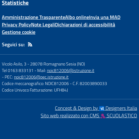
Statistiche
Amministrazione Trasparente
Albo online
Invia una MAD
Privacy Policy
Note Legali
Dichiarazioni di accessibilità
Gestione cookie
Seguici su:
Vicolo Asilo, 3
-
28078 Romagnano Sesia (NO)
Tel 0163 833131
- Mail:
noic812006@istruzione.it
- PEC:
noic812006@pec.istruzione.it
Codice meccanografico: NOIC812006
- C.F. 82003890033
Codice Univoco Fatturazione: UFH84J
Concept & Design by
Designers Italia
Sito web realizzato con CMS
SCUOLASTICO