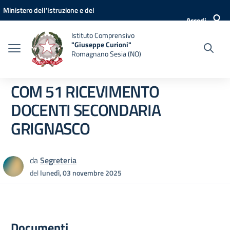
Vai ai contenuti
Vai al menu di navigazione
Vai al footer
Ministero dell'Istruzione e del
Accedi
Merito
Istituto Comprensivo
"Giuseppe Curioni"
Romagnano Sesia (NO)
COM 51 RICEVIMENTO
DOCENTI SECONDARIA
GRIGNASCO
da
Segreteria
del
lunedì, 03 novembre 2025
Documenti