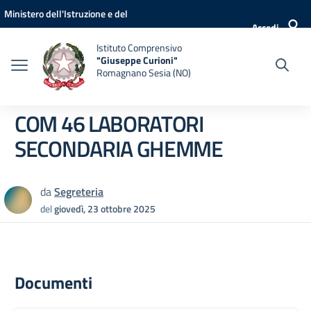
Vai ai contenuti
Vai al menu di navigazione
Vai al footer
Ministero dell'Istruzione e del
Accedi
Merito
Istituto Comprensivo
"Giuseppe Curioni"
Romagnano Sesia (NO)
COM 46 LABORATORI
SECONDARIA GHEMME
da
Segreteria
del
giovedì, 23 ottobre 2025
Documenti