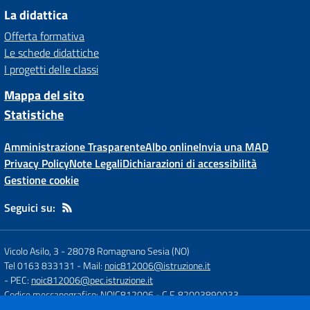
La didattica
Offerta formativa
Le schede didattiche
I progetti delle classi
Mappa del sito
Statistiche
Amministrazione Trasparente
Albo online
Invia una MAD
Privacy Policy
Note Legali
Dichiarazioni di accessibilità
Gestione cookie
Seguici su:
Vicolo Asilo, 3
-
28078 Romagnano Sesia (NO)
Tel 0163 833131
- Mail:
noic812006@istruzione.it
- PEC:
noic812006@pec.istruzione.it
Codice meccanografico: NOIC812006
- C.F. 82003890033
Codice Univoco Fatturazione: UFH84J